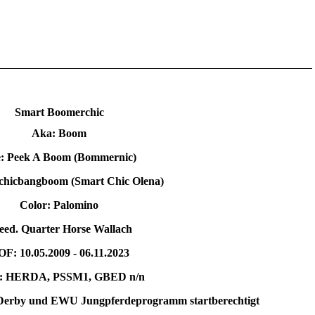
Smart Boomerchic
Aka: Boom
e: Peek A Boom (Bommernic)
hicbangboom (Smart Chic Olena)
Color: Palomino
eed. Quarter Horse Wallach
F: 10.05.2009 - 06.11.2023
 HERDA, PSSM1, GBED n/n
De
rby und EWU Jungpferdeprogramm startberechtigt