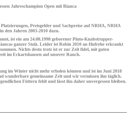
ssen Jahreschampion Open mit Bianca
Platzierungen, Preisgelder und Sachpreise auf NRHA, NRHA
n den Jahren 2003-2010 dazu.
annt, ist ein am 24.08.1998 geborener Pinto-Knabstrupper-
iancas ganzer Stolz. Leider ist Robin 2010 an Hufrehe erkrankt
mmen. Nichts desto trotz ist er zur Zeit fidel, mit guten
zeit im Eckartshausen auf unserer Ranch.
zung im Winter nicht mehr erholen können und ist im Juni 2018
und wunderbare gemeinsame Zeit und wir vermissen ihn täglich.
ndlichen Füttern fehlt und lässt ihn daher unvergessen bleiben.