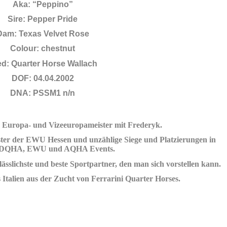
Aka: “Peppino”
Sire: Pepper Pride
Dam: Texas Velvet Rose
Colour: chestnut
ed: Quarter Horse
Wallach
DOF: 04.04.2002
DNA: PSSM1 n/n
s Europa- und Vizeeuropameister mit Frederyk.
ter der EWU Hessen und unzählige Siege und Platzierungen in
DQHA, EWU und AQHA Events.
rlässlichste und beste Sportpartner, den man sich vorstellen kann.
 Italien
aus der Zucht von Ferrarini Quarter Horses.