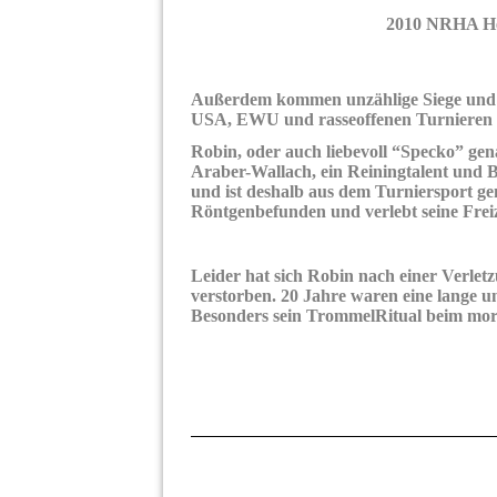
2010 NRHA He
Außerdem kommen unzählige Siege und 
USA, EWU und rasseoffenen Turnieren i
Robin, oder auch liebevoll “Specko” gen
Araber-Wallach, ein Reiningtalent und B
und ist deshalb aus dem Turniersport geno
Röntgenbefunden und verlebt seine Frei
Leider hat sich Robin nach einer Verlet
verstorben. 20 Jahre waren eine lange 
Besonders sein TrommelRitual beim morge