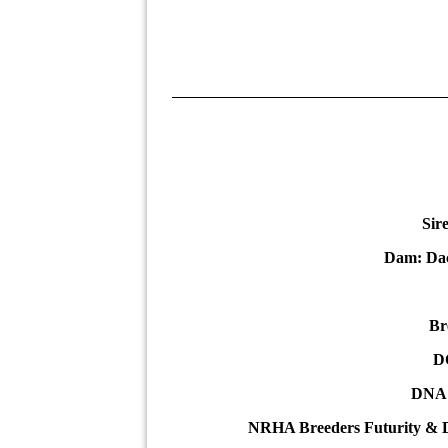
Sir
Dam: Dac
Br
DO
DNA:
NRHA Breeders Futurity & 