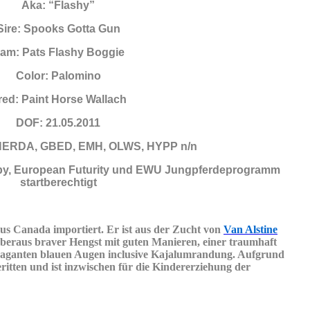
Aka: “Flashy”
Sire: Spooks Gotta Gun
am: Pats Flashy Boggie
Color: Palomino
red: Paint Horse Wallach
DOF: 21.05.2011
HERDA, GBED, EMH, OLWS, HYPP n/n
by, European Futurity und EWU Jungpferdeprogramm
startberechtigt
s Canada importiert. Er ist aus der Zucht von
Van Alstine
, überaus braver Hengst mit guten Manieren, einer traumhaft
vaganten blauen Augen inclusive Kajalumrandung. Aufgrund
ritten und ist inzwischen für die Kindererziehung der