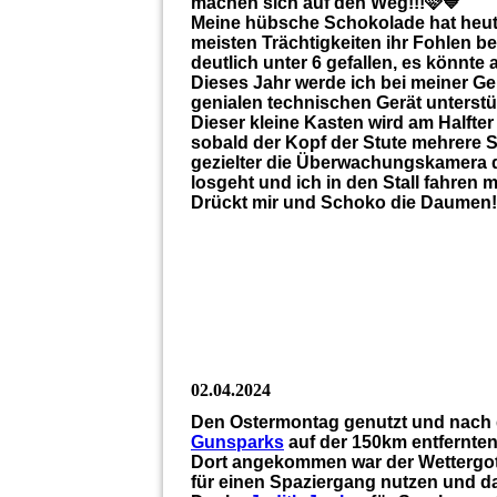
machen sich auf den Weg!!!🩷💙
Meine hübsche Schokolade hat heute 
meisten Trächtigkeiten ihr Fohlen b
deutlich unter 6 gefallen, es könnte
Dieses Jahr werde ich bei meiner G
genialen technischen Gerät unterstüt
Dieser kleine Kasten wird am Halfter
sobald der Kopf der Stute mehrere Se
gezielter die Überwachungskamera 
losgeht und ich in den Stall fahren 
Drückt mir und Schoko die Daumen!
420425324_10225111780762998_248220
420329228_10225111780722997_918941
02.04.2024
Den Ostermontag genutzt und nach d
Gunsparks
auf der 150km entfernten
Dort angekommen war der Wettergott
für einen Spaziergang nutzen und d