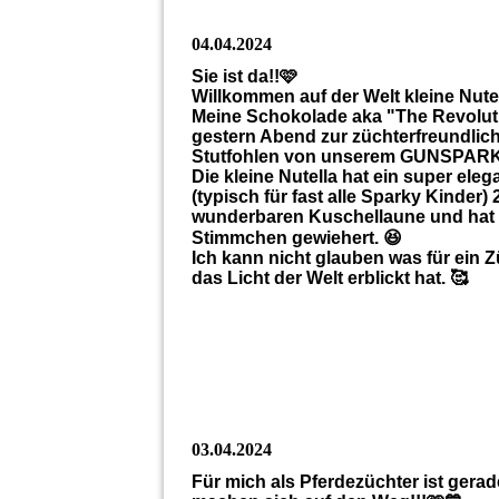
04.04.2024
Sie ist da!!🩷
Willkommen auf der Welt kleine Nutel
Meine Schokolade aka "The Revolution
gestern Abend zur züchterfreundlic
Stutfohlen von unserem GUNSPARK
Die kleine Nutella hat ein super ele
(typisch für fast alle Sparky Kinder)
wunderbaren Kuschellaune und hat a
Stimmchen gewiehert. 😆
Ich kann nicht glauben was für ein 
das Licht der Welt erblickt hat. 🥰
03.04.2024
Für mich als Pferdezüchter ist gera