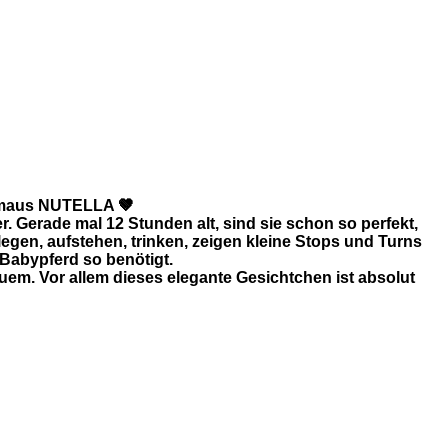
0431833904675_n
7147262784085_n
9749977465399_n
ermaus NUTELLA 🤎
r. Gerade mal 12 Stunden alt, sind sie schon so perfekt,
legen, aufstehen, trinken, zeigen kleine Stops und Turns
Babypferd so benötigt.
euem. Vor allem dieses elegante Gesichtchen ist absolut