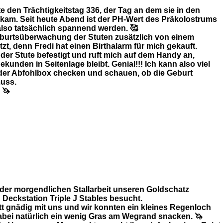
den Trächtigkeitstag 336, der Tag an dem sie in den
ekam. Seit heute Abend ist der PH-Wert des Präkolostrums
 also tatsächlich spannend werden. 🥰
eburtsüberwachung der Stuten zusätzlich von einem
zt, denn Fredi hat einen Birthalarm für mich gekauft.
 der Stute befestigt und ruft mich auf dem Handy an,
kunden in Seitenlage bleibt. Genial!!! Ich kann also viel
der Abfohlbox checken und schauen, ob die Geburt
muss.
 🦄
5622551655262_n
4898366640626_n
er morgendlichen Stallarbeit unseren Goldschatz
 Deckstation Triple J Stables besucht.
 gnädig mit uns und wir konnten ein kleines Regenloch
abei natürlich ein wenig Gras am Wegrand snacken. 🦄