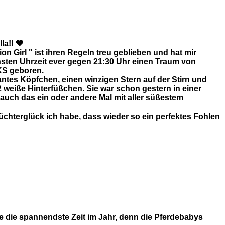
la!! 🤎
 Girl " ist ihren Regeln treu geblieben und hat mir
hsten Uhrzeit ever gegen 21:30 Uhr einen Traum von
S geboren.
gantes Köpfchen, einen winzigen Stern auf der Stirn und
 2 weiße Hinterfüßchen. Sie war schon gestern in einer
uch das ein oder andere Mal mit aller süßestem
Züchterglück ich habe, dass wieder so ein perfektes Fohlen
de die spannendste Zeit im Jahr, denn die Pferdebabys