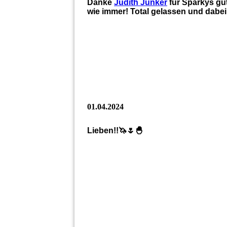
Danke
Judith Junker
für Sparkys gut
wie immer! Total gelassen und dabei 
01.04.2024
Lieben!!🦄🌷🐣