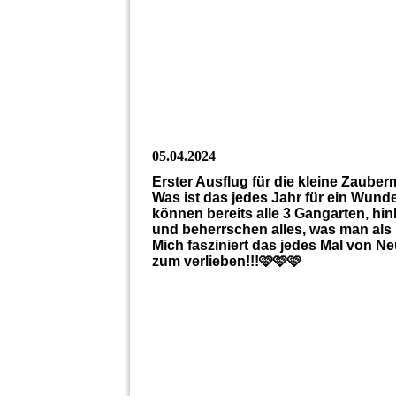
435063680_10225129062595033_521158
435093063_10225129062755037_224557
435178072_10225129062435029_154256
05.04.2024
Erster Ausflug für die kleine Zaub
Was ist das jedes Jahr für ein Wunde
können bereits alle 3 Gangarten, hin
und beherrschen alles, was man als 
Mich fasziniert das jedes Mal von N
zum verlieben!!!🩷🩷🩷