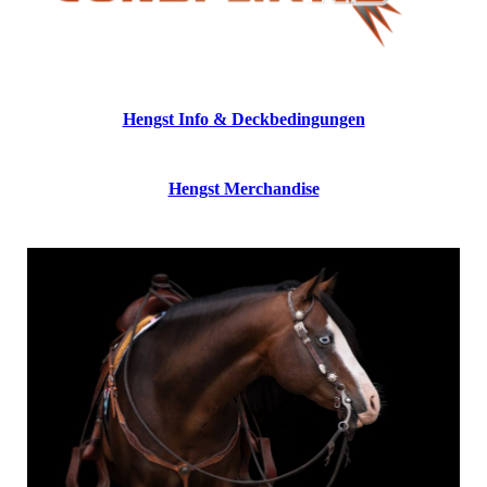
Hengst Info
& Deckbedingungen
Hengst Merchandise