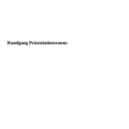
Rucksack, pink, Logos in schwarz
Rucksack, schwarz, Logos in silber
Rundgang Präsentationsraum: