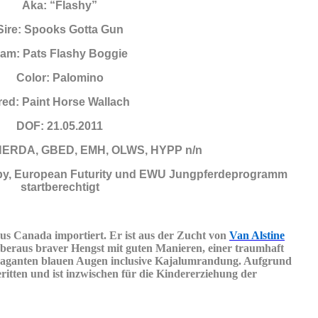
Aka: “Flashy”
Sire: Spooks Gotta Gun
am: Pats Flashy Boggie
Color: Palomino
red: Paint Horse Wallach
DOF: 21.05.2011
HERDA, GBED, EMH, OLWS, HYPP n/n
by, European Futurity und EWU Jungpferdeprogramm
startberechtigt
s Canada importiert. Er ist aus der Zucht von
Van Alstine
, überaus braver Hengst mit guten Manieren, einer traumhaft
vaganten blauen Augen inclusive Kajalumrandung. Aufgrund
ritten und ist inzwischen für die Kindererziehung der