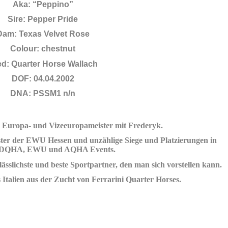
Aka: “Peppino”
Sire: Pepper Pride
Dam: Texas Velvet Rose
Colour: chestnut
ed: Quarter Horse
Wallach
DOF: 04.04.2002
DNA: PSSM1 n/n
s Europa- und Vizeeuropameister mit Frederyk.
ter der EWU Hessen und unzählige Siege und Platzierungen in
DQHA, EWU und AQHA Events.
rlässlichste und beste Sportpartner, den man sich vorstellen kann.
 Italien
aus der Zucht von Ferrarini Quarter Horses.