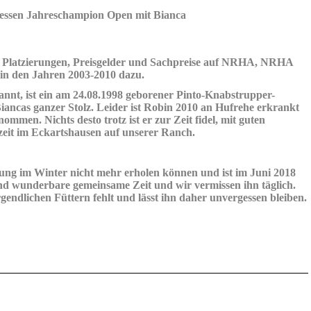
ssen Jahreschampion Open mit Bianca
Platzierungen, Preisgelder und Sachpreise auf NRHA, NRHA
n den Jahren 2003-2010 dazu.
annt, ist ein am 24.08.1998 geborener Pinto-Knabstrupper-
iancas ganzer Stolz. Leider ist Robin 2010 an Hufrehe erkrankt
mmen. Nichts desto trotz ist er zur Zeit fidel, mit guten
zeit im Eckartshausen auf unserer Ranch.
zung im Winter nicht mehr erholen können und ist im Juni 2018
und wunderbare gemeinsame Zeit und wir vermissen ihn täglich.
ndlichen Füttern fehlt und lässt ihn daher unvergessen bleiben.