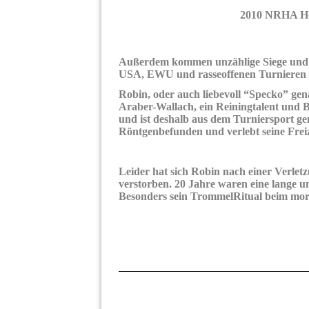
2010 NRHA He
Außerdem kommen unzählige Siege und 
USA, EWU und rasseoffenen Turnieren i
Robin, oder auch liebevoll “Specko” gen
Araber-Wallach, ein Reiningtalent und B
und ist deshalb aus dem Turniersport geno
Röntgenbefunden und verlebt seine Frei
Leider hat sich Robin nach einer Verlet
verstorben. 20 Jahre waren eine lange 
Besonders sein TrommelRitual beim morge