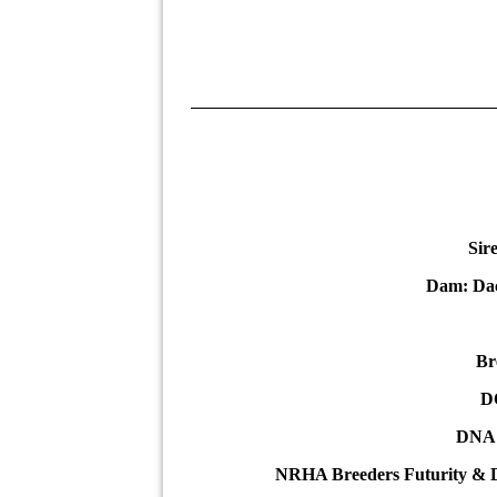
Sir
Dam: Dac
Br
DO
DNA:
NRHA Breeders Futurity & 