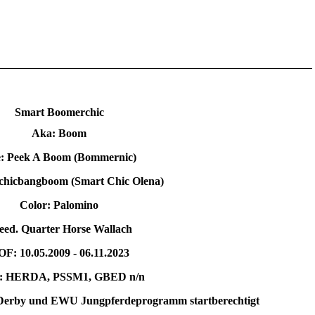
Smart Boomerchic
Aka: Boom
e: Peek A Boom (Bommernic)
hicbangboom (Smart Chic Olena)
Color: Palomino
eed. Quarter Horse Wallach
F: 10.05.2009 - 06.11.2023
 HERDA, PSSM1, GBED n/n
De
rby und EWU Jungpferdeprogramm startberechtigt